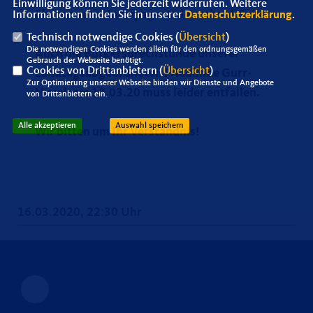
Einwilligung können Sie jederzeit widerrufen. Weitere
über unsere Homepage und Facebook Seite.
Informationen finden Sie in unserer
Datenschutzerklärung
.
Technisch notwendige Cookies (
Übersicht
)
Die notwendigen Cookies werden allein für den ordnungsgemäßen
Auch die Bürgersprechstunde unserer
Gebrauch der Webseite benötigt.
Cookies von Drittanbietern (
Übersicht
)
Landtagsabgeordneten Friedlinde Gurr-
Zur Optimierung unserer Webseite binden wir Dienste und Angebote
Hirsch am 19.03.20 muss leider entfallen.
von Drittanbietern ein.
Alle akzeptieren
Auswahl speichern
Wir bitten um Ihr Verständnis!
16.03.2020, 22:30 Uhr