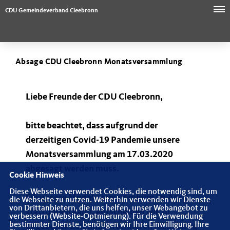
CDU Gemeindeverband Cleebronn
Absage CDU Cleebronn Monatsversammlung
Liebe Freunde der CDU Cleebronn,
bitte beachtet, dass aufgrund der
derzeitigen Covid-19 Pandemie unsere
Monatsversammlung am 17.03.2020
abgesagt werden muss.
Cookie Hinweis
Diese Webseite verwendet Cookies, die notwendig sind, um
Ob unsere Monatsversammlung im April
die Webseite zu nutzen. Weiterhin verwenden wir Dienste
von Drittanbietern, die uns helfen, unser Webangebot zu
stattfinden kann, entscheiden wir zu
verbessern (Website-Optmierung). Für die Verwendung
bestimmter Dienste, benötigen wir Ihre Einwilligung. Ihre
gegebener Zeit und informieren rechtzeitig