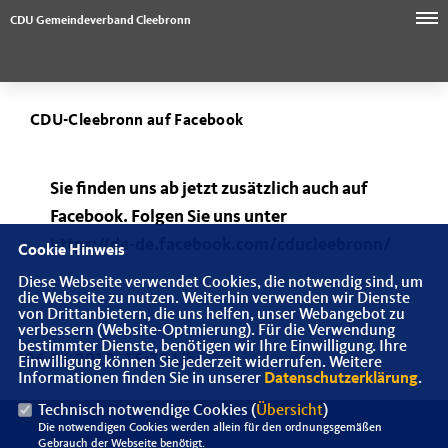
CDU Gemeindeverband Cleebronn
CDU-Cleebronn auf Facebook
Sie finden uns ab jetzt zusätzlich auch auf
Facebook. Folgen Sie uns unter
https://de-de.facebook.com/cducleebronn/
Cookie Hinweis
Diese Webseite verwendet Cookies, die notwendig sind, um
die Webseite zu nutzen. Weiterhin verwenden wir Dienste
von Drittanbietern, die uns helfen, unser Webangebot zu
verbessern (Website-Optmierung). Für die Verwendung
bestimmter Dienste, benötigen wir Ihre Einwilligung. Ihre
06.04.2019, 15:30 Uhr
Einwilligung können Sie jederzeit widerrufen. Weitere
Informationen finden Sie in unserer
Datenschutzerklärung
.
Technisch notwendige Cookies (
Übersicht
)
Die notwendigen Cookies werden allein für den ordnungsgemäßen
Gebrauch der Webseite benötigt.