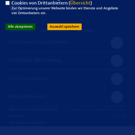
Cookies von Drittanbietern (
Übersicht
)
Zur Optimierung unserer Webseite binden wir Dienste und Angebote
von Drittanbietern ein.
Alle akzeptieren
Auswahl speichern
IMPRESSUM
DATENSCHUTZ
KONTAKT
CDU Kreisverband Heilbronn
CDU Baden-Württemberg
CDU Deutschlands
Mitgliederbereich
@2026 CDU Gemeindeverband
Realisation: Sharkness Media GmbH
Cleebronn
& Co. KG
Alle Rechte vorbehalten.