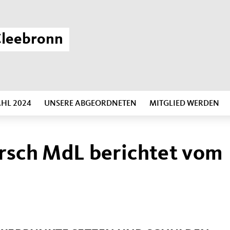
leebronn
L 2024
UNSERE ABGEORDNETEN
MITGLIED WERDEN
irsch MdL berichtet vom