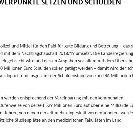
HWERPUNKTE SETZEN UND SCHULDEN
lizei und Mittel für den Pakt für gute Bildung und Betreuung – das s
and mit dem Nachtragshaushalt 2018/19 umsetzt. Die Landesregierung
ag eingebracht wird und dessen Ausgaben vor allem mit dem Überschu
0 Millionen Euro Schulden sollen getilgt werden – damit wird der sc
verdoppelt und insgesamt der Schuldenstand von rund 46 Milliarden 
rten werden entsprechend der Vereinbarung mit den kommunalen
tufenweise von derzeit 529 Millionen Euro auf über eine Milliarde E
 -lehrer, von denen derzeit mehr eingestellt werden könnten, werd
ätzliche Studienplätze an den medizinischen Fakultäten im Land.